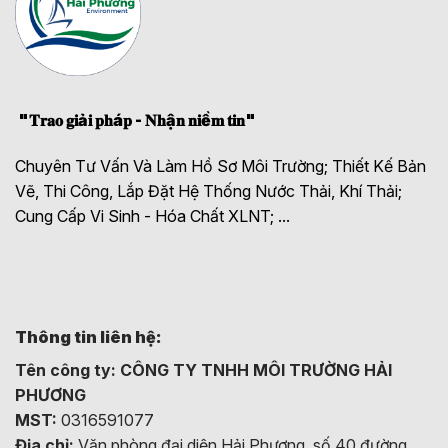
"𝐓𝐫𝐚𝐨 𝐠𝐢ả𝐢 𝐩𝐡á𝐩 - 𝐍𝐡ậ𝐧 𝐧𝐢ề𝐦 𝐭𝐢𝐧"
Chuyên Tư Vấn Và Làm Hồ Sơ Môi Trường; Thiết Kế Bản
Vẽ, Thi Công, Lắp Đặt Hệ Thống Nước Thải, Khí Thải;
Cung Cấp Vi Sinh - Hóa Chất XLNT; ...
Thông tin liên hệ:
Tên công ty:
CÔNG TY TNHH MÔI TRƯỜNG HẢI
PHƯƠNG
MST:
0316591077
Địa chỉ:
Văn phòng đại diện Hải Phương, số 40 đường