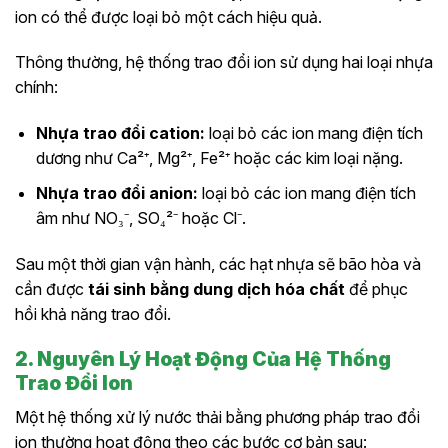
ion có thể được loại bỏ một cách hiệu quả.
Thông thường, hệ thống trao đổi ion sử dụng hai loại nhựa
chính:
Nhựa trao đổi cation:
loại bỏ các ion mang điện tích
dương như Ca²⁺, Mg²⁺, Fe²⁺ hoặc các kim loại nặng.
Nhựa trao đổi anion:
loại bỏ các ion mang điện tích
âm như NO₃⁻, SO₄²⁻ hoặc Cl⁻.
Sau một thời gian vận hành, các hạt nhựa sẽ bão hòa và
cần được
tái sinh bằng dung dịch hóa chất
để phục
hồi khả năng trao đổi.
2. Nguyên Lý Hoạt Động Của Hệ Thống
Trao Đổi Ion
Một hệ thống xử lý nước thải bằng phương pháp trao đổi
ion thường hoạt động theo các bước cơ bản sau: