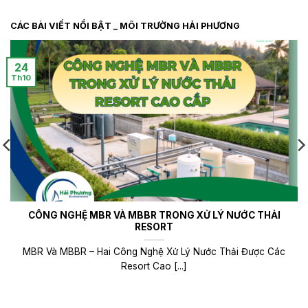
CÁC BÀI VIẾT NỔI BẬT _ MÔI TRƯỜNG HẢI PHƯƠNG
24
Th10
CÔNG NGHỆ MBR VÀ MBBR TRONG XỬ LÝ NƯỚC THẢI
RESORT
MBR Và MBBR – Hai Công Nghệ Xử Lý Nước Thải Được Các
Resort Cao [...]