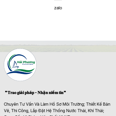
zalo
"𝐓𝐫𝐚𝐨 𝐠𝐢ả𝐢 𝐩𝐡á𝐩 - 𝐍𝐡ậ𝐧 𝐧𝐢ề𝐦 𝐭𝐢𝐧"
Chuyên Tư Vấn Và Làm Hồ Sơ Môi Trường; Thiết Kế Bản
Vẽ, Thi Công, Lắp Đặt Hệ Thống Nước Thải, Khí Thải;