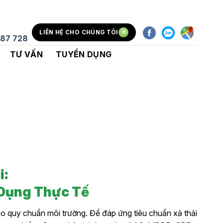
LIÊN HỆ CHO CHÚNG TÔI
87 728
TƯ VẤN
TUYỂN DỤNG
i:
 Dụng Thực Tế
eo quy chuẩn môi trường. Để đáp ứng tiêu chuẩn xả thải