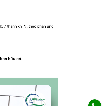
NO₃⁻ thành khí N₂ theo phản ứng:
rbon hữu cơ
.