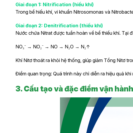
Giai đoạn 1: Nitrification (hiếu khí)
Trong bể hiếu khí, vi khuẩn Nitrosomonas và Nitrobact
Giai đoạn 2: Denitrification (thiếu khí)
Nước chứa Nitrat được tuần hoàn về bể thiếu khí. Tại 
NO₃⁻ → NO₂⁻ → NO → N₂O → N₂↑
Khí Nitơ thoát ra khỏi hệ thống, giúp giảm Tổng Nitơ tr
Điểm quan trọng: Quá trình này chỉ diễn ra hiệu quả khi
3. Cấu tạo và đặc điểm vận hàn