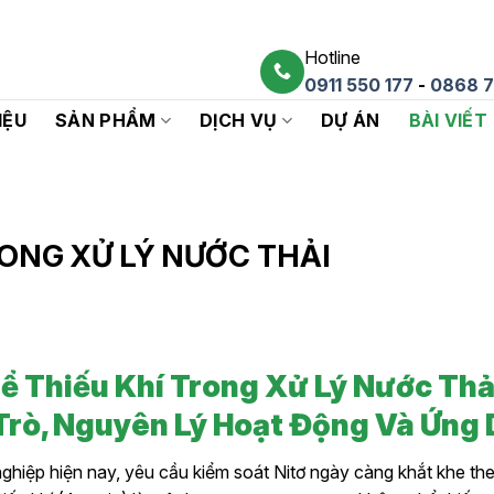
Hotline
0911 550 177
-
0868 7
IỆU
SẢN PHẨM
DỊCH VỤ
DỰ ÁN
BÀI VIẾT
RONG XỬ LÝ NƯỚC THẢI
ể Thiếu Khí Trong Xử Lý Nước Thả
 Trò, Nguyên Lý Hoạt Động Và Ứng
nghiệp hiện nay, yêu cầu kiểm soát Nitơ ngày càng khắt khe th