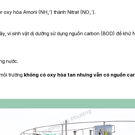
er oxy hóa Amoni (NH₄⁺) thành Nitrat (NO₃⁻).
đây, vi sinh vật dị dưỡng sử dụng nguồn carbon (BOD) để khử 
ong nước.
 môi trường
không có oxy hòa tan nhưng vẫn có nguồn ca
h