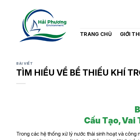
Bỏ
qua
nội
dung
TRANG CHỦ
GIỚI TH
BÀI VIẾT
TÌM HIỂU VỀ BỂ THIẾU KHÍ T
B
Cấu Tạo, Vai
Trong các hệ thống xử lý nước thải sinh hoạt và công 