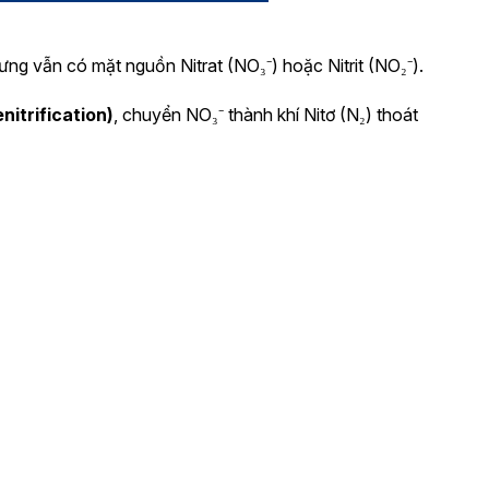
ng vẫn có mặt nguồn Nitrat (NO₃⁻) hoặc Nitrit (NO₂⁻).
nitrification)
, chuyển NO₃⁻ thành khí Nitơ (N₂) thoát