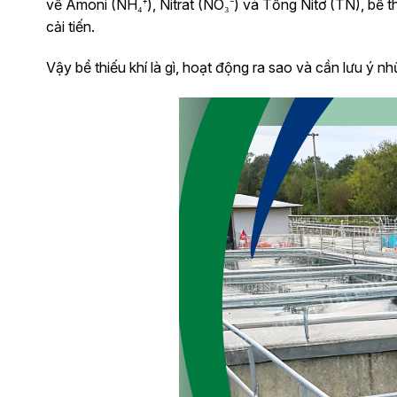
về Amoni (NH₄⁺), Nitrat (NO₃⁻) và Tổng Nitơ (TN), bể
cải tiến.
Vậy bể thiếu khí là gì, hoạt động ra sao và cần lưu ý nh