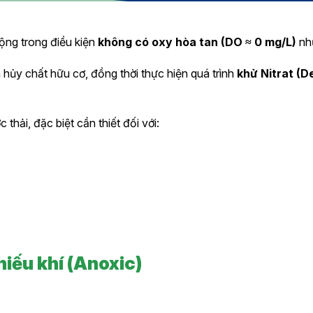
động trong điều kiện
không có oxy hòa tan (DO ≈ 0 mg/L)
như
n hủy chất hữu cơ, đồng thời thực hiện quá trình
khử Nitrat (De
thải, đặc biệt cần thiết đối với:
hiếu khí (Anoxic)