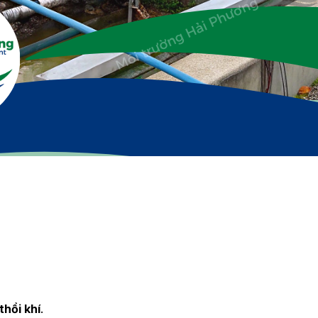
hổi khí
.